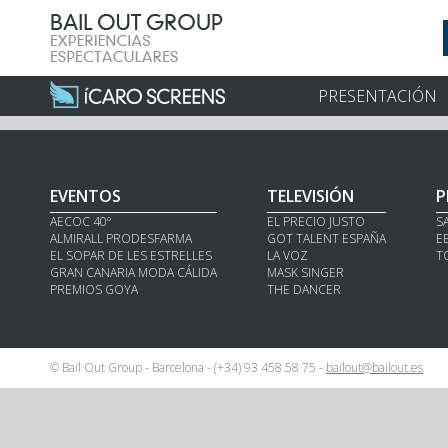
PRESENTACIÓN
EVENTOS
TELEVISIÓN
P
AECOC 40º
EL PRECIO JUSTO
S
ALMIRALL PRODESFARMA
GOT TALENT ESPAÑA
E
EL SOPAR DE LES ESTRELLES
LA VOZ
T
GRAN CANARIA MODA CÁLIDA
MASK SINGER
PREMIOS GOYA
THE DANCER
© Bail Out Group - Barcelona - (+34) 93 458 58 75 -
bailout@bailout.es